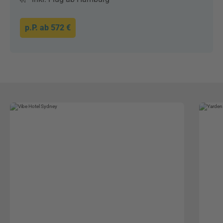
p.P. ab
572 €