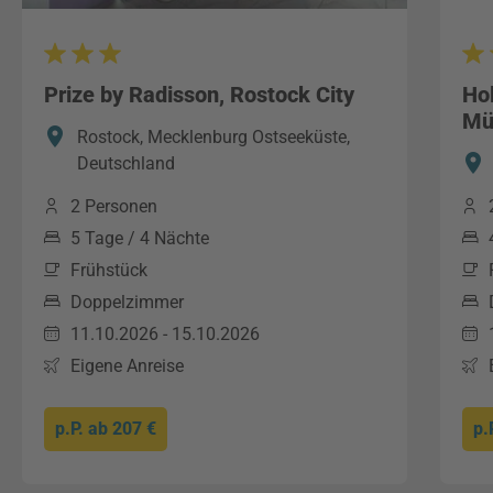
Prize by Radisson, Rostock City
Hol
Mü
Rostock, Mecklenburg Ostseeküste,
Deutschland
2 Personen
5 Tage / 4 Nächte
Frühstück
Doppelzimmer
11.10.2026 - 15.10.2026
Eigene Anreise
p.P. ab
207 €
p.